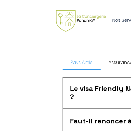
Nos Serv
Pays Amis
Assuranc
Le visa Friendly 
?
Oui. C'est l'un des rares
temporaires.
Faut-il renoncer à