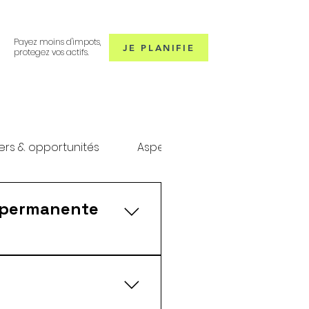
Payez moins d'impots,
JE PLANIFIE
protegez vos actifs.
ers & opportunités
Aspects professionnels
D
ce permanente
 apres quelques étapes