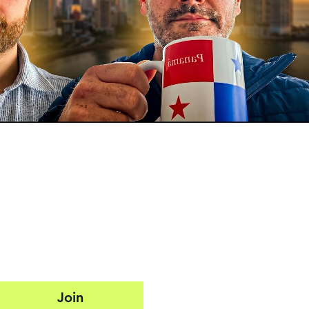
s
Join